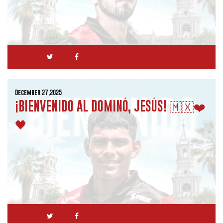
December 27,2025
¡BIENVENIDO AL DOMINÓ, JESÚS! 🇲🇽❤️
🖤