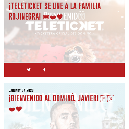
¡TELETICKET SE UNE A LA FAMILIA
ROJINEGRA! 🎟️❤️🖤
January 04,2026
¡BIENVENIDO AL DOMINÓ, JAVIER! 🇲🇽
❤️🖤