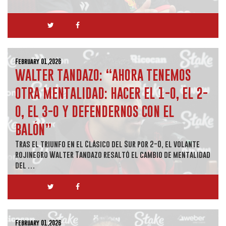
February 01,2026
WALTER TANDAZO: “AHORA TENEMOS
OTRA MENTALIDAD: HACER EL 1-0, EL 2-
0, EL 3-0 Y DEFENDERNOS CON EL
BALÓN”
Tras el triunfo en el Clásico del Sur por 2-0, el volante
rojinegro Walter Tandazo resaltó el cambio de mentalidad
del …
February 01,2026