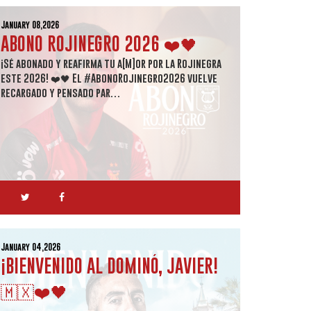
January 08,2026
ABONO ROJINEGRO 2026 ❤️🖤
¡Sé abonado y reafirma tu a[M]or por la Rojinegra
este 2026! ❤️🖤 El #AbonoRojinegro2026 vuelve
recargado y pensado par…
January 04,2026
¡BIENVENIDO AL DOMINÓ, JAVIER!
🇲🇽❤️🖤