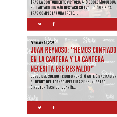
Tras la contundente victoria 4-0 sobre Moquegua
FC, Lautaro Guzmán destacó su evolución física
tras completar una prete…
February 01,2026
JUAN REYNOSO: “HEMOS CONFIADO
EN LA CANTERA Y LA CANTERA
NECESITA ESE RESPALDO”
Luego del sólido triunfo por 2-0 ante Cienciano en
el debut del Torneo Apertura 2026, nuestro
Director Técnico, Juan Re…