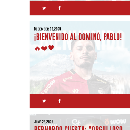
December 08,2025
¡BIENVENIDO AL DOMINÓ, PABLO!
🔥❤️🖤
June 29,2025
BERNARDO CUESTA: "ORGULLOSO