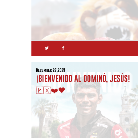
December 27,2025
¡BIENVENIDO AL DOMINÓ, JESÚS!
🇲🇽❤️🖤