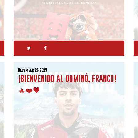
December 26,2025
¡BIENVENIDO AL DOMINÓ, FRANCO!
🔥❤️🖤