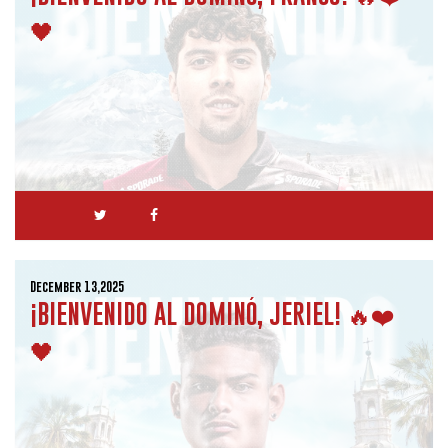
🖤
December 13,2025
¡BIENVENIDO AL DOMINÓ, JERIEL! 🔥❤️
🖤