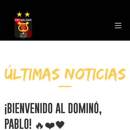
FBC
Melga
ÚLTIMAS NOTICIAS
¡BIENVENIDO AL DOMINÓ,
PABLO! 🔥❤️🖤