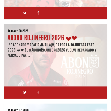
January 08,2026
ABONO ROJINEGRO 2026 ❤️🖤
¡Sé abonado y reafirma tu a[M]or por la Rojinegra este
2026! ❤️🖤 El #AbonoRojinegro2026 vuelve recargado y
pensado par…
January 07,2026