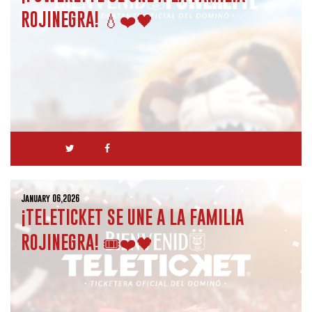
ROJINEGRA! 💧❤️🖤
January 06,2026
¡TELETICKET SE UNE A LA FAMILIA
ROJINEGRA! 🎟️❤️🖤