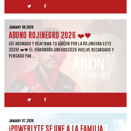
January 08,2026
ABONO ROJINEGRO 2026 ❤️🖤
¡Sé abonado y reafirma tu a[M]or por la Rojinegra este
2026! ❤️🖤 El #AbonoRojinegro2026 vuelve recargado y
pensado par…
January 07,2026
¡POWERLYTE SE UNE A LA FAMILIA