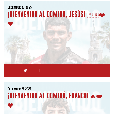
December 27,2025
¡BIENVENIDO AL DOMINÓ, JESÚS! 🇲🇽❤️
🖤
December 26,2025
¡BIENVENIDO AL DOMINÓ, FRANCO! 🔥❤️
🖤