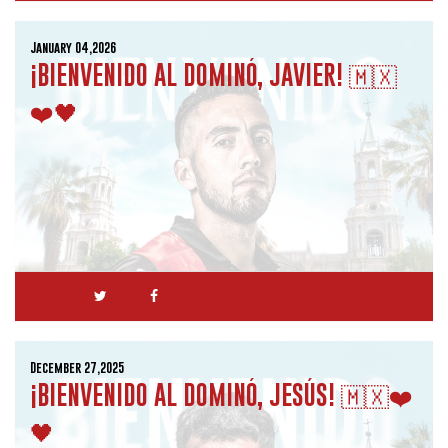
January 04,2026
¡BIENVENIDO AL DOMINÓ, JAVIER! 🇲🇽
❤️🖤
December 27,2025
¡BIENVENIDO AL DOMINÓ, JESÚS! 🇲🇽❤️
🖤