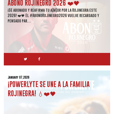
ABONO ROJINEGRO 2026 ❤️🖤
¡Sé abonado y reafirma tu a[M]or por la Rojinegra este
2026! ❤️🖤 El #AbonoRojinegro2026 vuelve recargado y
pensado par…
January 07,2026
¡POWERLYTE SE UNE A LA FAMILIA
ROJINEGRA! 💧❤️🖤