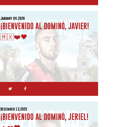
January 04,2026
¡BIENVENIDO AL DOMINÓ, JAVIER!
🇲🇽❤️🖤
December 13,2025
¡BIENVENIDO AL DOMINÓ, JERIEL!
🔥❤️🖤