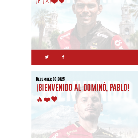
December 08,2025
¡BIENVENIDO AL DOMINÓ, PABLO!
🔥❤️🖤