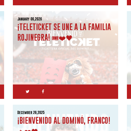
January 06,2026
¡TELETICKET SE UNE A LA FAMILIA
ROJINEGRA! 🎟️❤️🖤
December 26,2025
¡BIENVENIDO AL DOMINÓ, FRANCO!
🔥❤️🖤