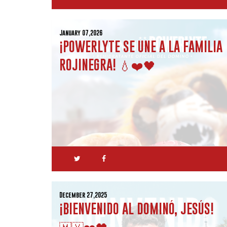
January 07,2026
¡POWERLYTE SE UNE A LA FAMILIA
ROJINEGRA! 💧❤️🖤
December 27,2025
¡BIENVENIDO AL DOMINÓ, JESÚS!
🇲🇽❤️🖤