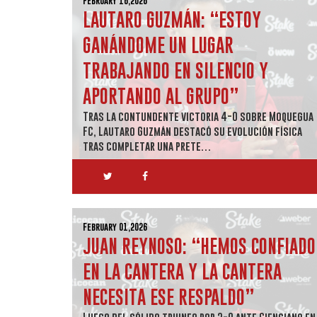
February 16,2026
LAUTARO GUZMÁN: “ESTOY
GANÁNDOME UN LUGAR
TRABAJANDO EN SILENCIO Y
APORTANDO AL GRUPO”
Tras la contundente victoria 4-0 sobre Moquegua
FC, Lautaro Guzmán destacó su evolución física
tras completar una prete…
February 01,2026
JUAN REYNOSO: “HEMOS CONFIADO
EN LA CANTERA Y LA CANTERA
NECESITA ESE RESPALDO”
Luego del sólido triunfo por 2-0 ante Cienciano en