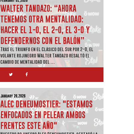
February 01,2026
WALTER TANDAZO: “AHORA
TENEMOS OTRA MENTALIDAD:
HACER EL 1-0, EL 2-0, EL 3-0 Y
DEFENDERNOS CON EL BALÓN”
Tras el triunfo en el Clásico del Sur por 2-0, el
volante rojinegro Walter Tandazo resaltó el
cambio de mentalidad del …
January 26,2026
ALEC DENEUMOSTIER: "ESTAMOS
ENFOCADOS EN PELEAR AMBOS
FRENTES ESTE AÑO"
Nuestro rojinegro Alec Deneumostier, destacó la