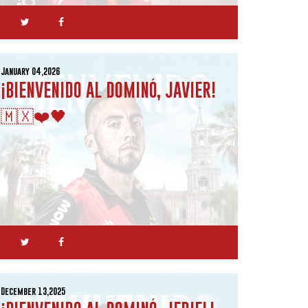
January 04,2026
¡BIENVENIDO AL DOMINÓ, JAVIER!
🇲🇽❤️🖤
December 13,2025