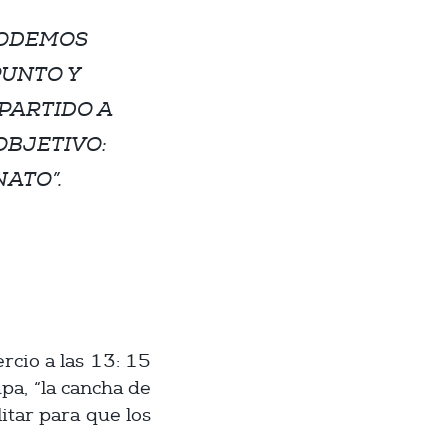
PODEMOS
PUNTO Y
PARTIDO A
OBJETIVO:
ATO”.
cio a las 13: 15
pa, “la cancha de
itar para que los