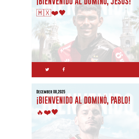
¡BIENVENIDO AL DOMINÓ, JESÚS!
🇲🇽❤️🖤
December 08,2025
¡BIENVENIDO AL DOMINÓ, PABLO!
🔥❤️🖤