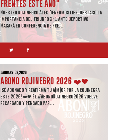
FRENTES ESTE AÑO"
Nuestro rojinegro Alec Deneumostier, destacó la
importancia del triunfo 2-1 ante Deportivo
Macará en conferencia de pre…
January 08,2026
ABONO ROJINEGRO 2026 ❤️🖤
¡Sé abonado y reafirma tu a[M]or por la Rojinegra
este 2026! ❤️🖤 El #AbonoRojinegro2026 vuelve
recargado y pensado par…