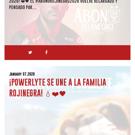
2026! ❤️🖤 El #AbonoRojinegro2026 vuelve recargado y
pensado par…
January 07,2026
¡POWERLYTE SE UNE A LA FAMILIA
ROJINEGRA! 💧❤️🖤