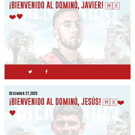
¡BIENVENIDO AL DOMINÓ, JAVIER! 🇲🇽
❤️🖤
December 27,2025
¡BIENVENIDO AL DOMINÓ, JESÚS! 🇲🇽❤️
🖤