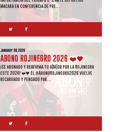
Macará en conferencia de pre…
January 08,2026
ABONO ROJINEGRO 2026 ❤️🖤
¡Sé abonado y reafirma tu a[M]or por la Rojinegra
este 2026! ❤️🖤 El #AbonoRojinegro2026 vuelve
recargado y pensado par…