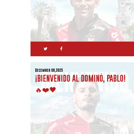
December 08,2025
¡BIENVENIDO AL DOMINÓ, PABLO!
🔥❤️🖤