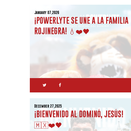
January 07,2026
¡POWERLYTE SE UNE A LA FAMILIA
ROJINEGRA! 💧❤️🖤
December 27,2025
¡BIENVENIDO AL DOMINÓ, JESÚS!
🇲🇽❤️🖤