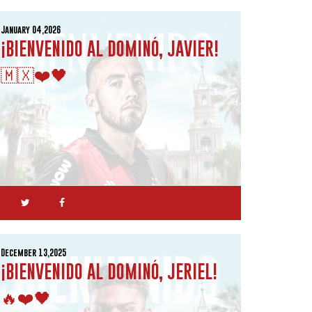
January 04,2026
¡BIENVENIDO AL DOMINÓ, JAVIER!
🇲🇽❤️🖤
December 13,2025
¡BIENVENIDO AL DOMINÓ, JERIEL!
🔥❤️🖤