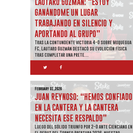
LAUTARO GUZMÁN: “ESTOY
GANÁNDOME UN LUGAR
TRABAJANDO EN SILENCIO Y
APORTANDO AL GRUPO”
Tras la contundente victoria 4-0 sobre Moquegua
FC, Lautaro Guzmán destacó su evolución física
tras completar una prete…
February 01,2026
JUAN REYNOSO: “HEMOS CONFIADO
EN LA CANTERA Y LA CANTERA
NECESITA ESE RESPALDO”
Luego del sólido triunfo por 2-0 ante Cienciano en
el debut del Torneo Apertura 2026, nuestro