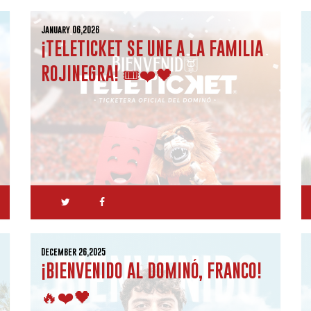
January 06,2026
¡TELETICKET SE UNE A LA FAMILIA
ROJINEGRA! 🎟️❤️🖤
December 26,2025
¡BIENVENIDO AL DOMINÓ, FRANCO!
🔥❤️🖤