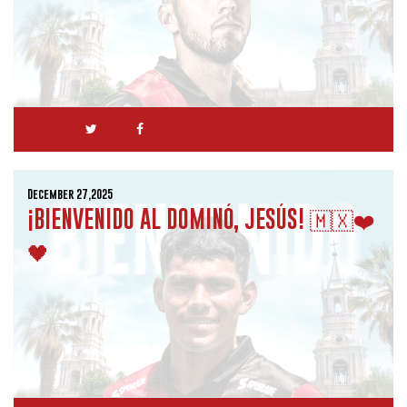
December 27,2025
¡BIENVENIDO AL DOMINÓ, JESÚS! 🇲🇽❤️
🖤