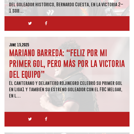
del goleador histórico, Bernardo Cuesta, en la victoria 2–
1 sob…
June 15,2025
MARIANO BARREDA: “FELIZ POR MI
PRIMER GOL, PERO MÁS POR LA VICTORIA
DEL EQUIPO”
El canterano y delantero rojinegro celebró su primer gol
en Liga1 y también su estreno goleador con el FBC Melgar,
en l…