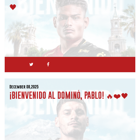
🖤
December 08,2025
¡BIENVENIDO AL DOMINÓ, PABLO! 🔥❤️🖤