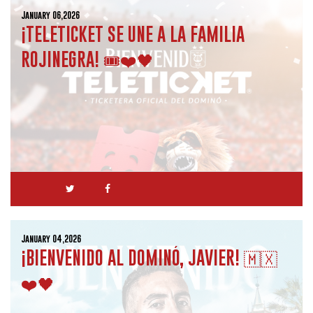
January 06,2026
¡TELETICKET SE UNE A LA FAMILIA
ROJINEGRA! 🎟️❤️🖤
January 04,2026
¡BIENVENIDO AL DOMINÓ, JAVIER! 🇲🇽
❤️🖤