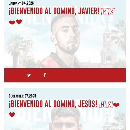
January 04,2026
¡BIENVENIDO AL DOMINÓ, JAVIER! 🇲🇽
❤️🖤
December 27,2025
¡BIENVENIDO AL DOMINÓ, JESÚS! 🇲🇽❤️
🖤