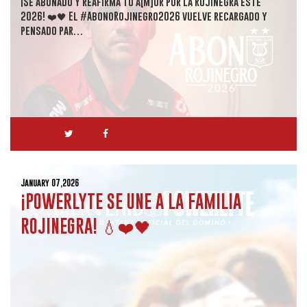
¡Sé abonado y reafirma tu a[M]or por la Rojinegra este
2026! ❤️🖤 El #AbonoRojinegro2026 vuelve recargado y
pensado par…
January 07,2026
¡POWERLYTE SE UNE A LA FAMILIA
ROJINEGRA! 💧❤️🖤