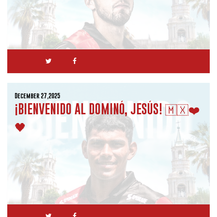
December 27,2025
¡BIENVENIDO AL DOMINÓ, JESÚS! 🇲🇽❤️
🖤