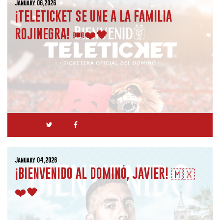
January 06,2026
¡TELETICKET SE UNE A LA FAMILIA
ROJINEGRA! 🎟️❤️🖤
January 04,2026
¡BIENVENIDO AL DOMINÓ, JAVIER! 🇲🇽
❤️🖤