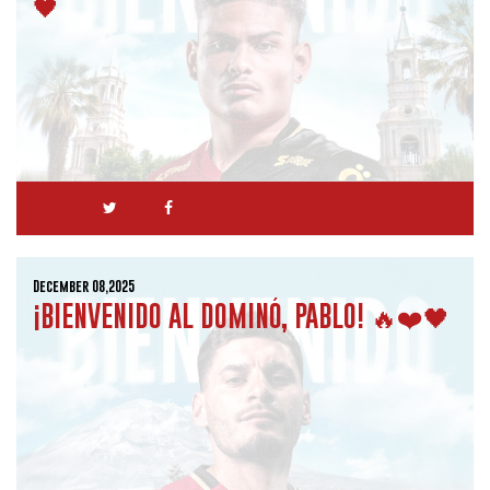
🖤
December 08,2025
¡BIENVENIDO AL DOMINÓ, PABLO! 🔥❤️🖤