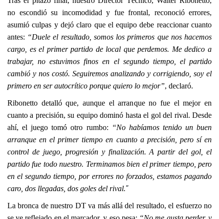
Tras el pitazo final, nuestro Director Técnico, Walter Ribonetto, 
no escondió su incomodidad y fue frontal, reconoció errores, 
asumió culpas y dejó claro que el equipo debe reaccionar cuanto 
antes: 
“Duele el resultado, somos los primeros que nos hacemos 
cargo, es el primer partido de local que perdemos. Me dedico a 
trabajar, no estuvimos finos en el segundo tiempo, el partido 
cambió y nos costó. Seguiremos analizando y corrigiendo, soy el 
primero en ser autocrítico porque quiero lo mejor”
, declaró.
Ribonetto detalló que, aunque el arranque no fue el mejor en 
cuanto a precisión, su equipo dominó hasta el gol del rival. Desde 
ahí, el juego tomó otro rumbo: 
“No habíamos tenido un buen 
arranque en el primer tiempo en cuanto a precisión, pero sí en 
control de juego, progresión y finalización. A partir del gol, el 
partido fue todo nuestro. Terminamos bien el primer tiempo, pero 
en el segundo tiempo, por errores no forzados, estamos pagando 
”
caro, dos llegadas, dos goles del rival.
La bronca de nuestro DT va más allá del resultado, el esfuerzo no 
se ve reflejado en el marcador, y eso pesa: 
“No me gusta perder, y 