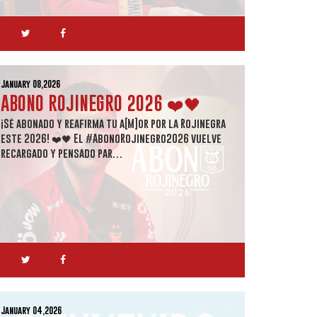
January 08,2026
ABONO ROJINEGRO 2026 ❤️🖤
¡Sé abonado y reafirma tu a[M]or por la Rojinegra
este 2026! ❤️🖤 El #AbonoRojinegro2026 vuelve
recargado y pensado par…
January 04,2026