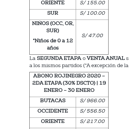
ORIENTE
S/ 155.00
SUR
S/ 100.00
NIÑOS (OCC, OR,
SUR)
S/ 47.00
*Niños de 0 a 12
años
La
SEGUNDA ETAPA
o
VENTA ANUAL
s
a los mismos partidos (*A excepción de l
ABONO ROJINEGRO 2020 –
2DA ETAPA (30% DSCTO) | 19
ENERO – 30 ENERO
BUTACAS
S/ 966.00
OCCIDENTE
S/ 556.50
ORIENTE
S/ 217.00