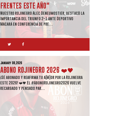
FRENTES ESTE AÑO"
Nuestro rojinegro Alec Deneumostier, destacó la
importancia del triunfo 2-1 ante Deportivo
Macará en conferencia de pre…
January 08,2026
ABONO ROJINEGRO 2026 ❤️🖤
¡Sé abonado y reafirma tu a[M]or por la Rojinegra
este 2026! ❤️🖤 El #AbonoRojinegro2026 vuelve
recargado y pensado par…