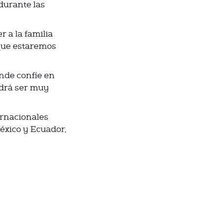
 durante las
 a la familia
que estaremos
ande confíe en
odrá ser muy
ernacionales
éxico y Ecuador,