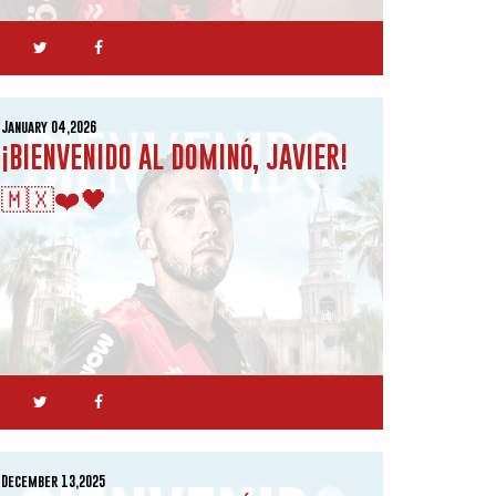
January 04,2026
¡BIENVENIDO AL DOMINÓ, JAVIER!
🇲🇽❤️🖤
December 13,2025