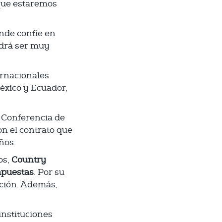
que estaremos
ande confíe en
odrá ser muy
ernacionales
éxico y Ecuador,
n Conferencia de
on el contrato que
ños.
os,
Country
apuestas
. Por su
ución. Además,
instituciones