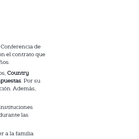
n Conferencia de
on el contrato que
ños.
os,
Country
apuestas
. Por su
ución. Además,
instituciones
 durante las
 a la familia