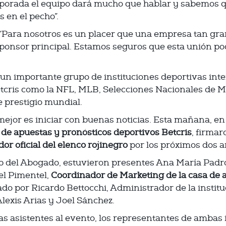
mporada el equipo dará mucho que hablar y sabemos 
 en el pecho”.
ó: “Para nosotros es un placer que una empresa tan gr
onsor principal. Estamos seguros que esta unión p
un importante grupo de instituciones deportivas int
etcris como la NFL, MLB, Selecciones Nacionales de M
e prestigio mundial.
mejor es iniciar con buenas noticias. Esta mañana, e
 de apuestas y pronósticos deportivos Betcris
, firmar
or oficial del elenco rojinegro
por los próximos dos a
ub del Abogado, estuvieron presentes Ana María Padr
el Pimentel,
Coordinador de Marketing de la casa de 
ado por Ricardo Bettocchi, Administrador de la instit
lexis Arias y Joel Sánchez.
as asistentes al evento, los representantes de ambas 