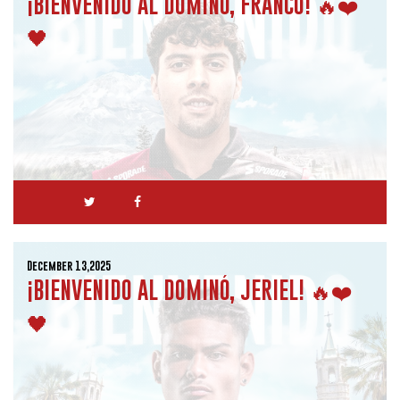
¡BIENVENIDO AL DOMINÓ, FRANCO! 🔥❤️
🖤
December 13,2025
¡BIENVENIDO AL DOMINÓ, JERIEL! 🔥❤️
🖤