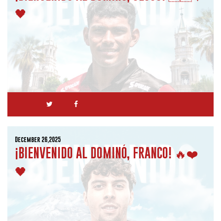
🖤
December 26,2025
¡BIENVENIDO AL DOMINÓ, FRANCO! 🔥❤️
🖤