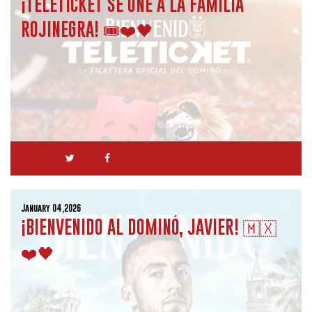
¡TELETICKET SE UNE A LA FAMILIA
ROJINEGRA! 🎟️❤️🖤
January 04,2026
¡BIENVENIDO AL DOMINÓ, JAVIER! 🇲🇽
❤️🖤