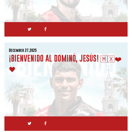
December 27,2025
¡BIENVENIDO AL DOMINÓ, JESÚS! 🇲🇽❤️
🖤