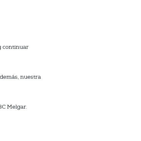
y continuar
además, nuestra
FBC Melgar.