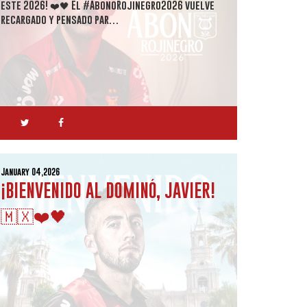
este 2026! ❤️🖤 El #AbonoRojinegro2026 vuelve
recargado y pensado par…
January 04,2026
¡BIENVENIDO AL DOMINÓ, JAVIER!
🇲🇽❤️🖤