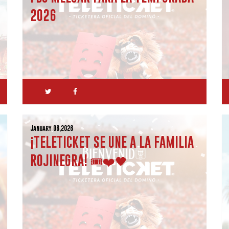
2026
January 06,2026
¡TELETICKET SE UNE A LA FAMILIA
ROJINEGRA! 🎟️❤️🖤