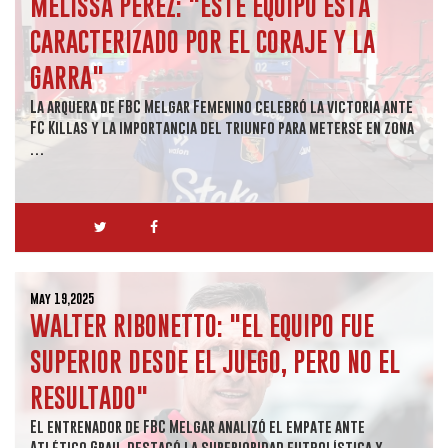
MELISSA PÉREZ: "ESTE EQUIPO ESTÁ
CARACTERIZADO POR EL CORAJE Y LA
GARRA"
La arquera de FBC Melgar Femenino celebró la victoria ante
FC Killas y la importancia del triunfo para meterse en zona
…
May 19,2025
WALTER RIBONETTO: "EL EQUIPO FUE
SUPERIOR DESDE EL JUEGO, PERO NO EL
RESULTADO"
El entrenador de FBC Melgar analizó el empate ante
Atlético Grau, destacó la superioridad futbolística y