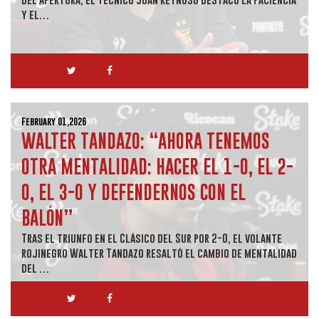
y el…
February 01,2026
WALTER TANDAZO: “AHORA TENEMOS
OTRA MENTALIDAD: HACER EL 1-0, EL 2-
0, EL 3-0 Y DEFENDERNOS CON EL
BALÓN”
Tras el triunfo en el Clásico del Sur por 2-0, el volante
rojinegro Walter Tandazo resaltó el cambio de mentalidad
del …