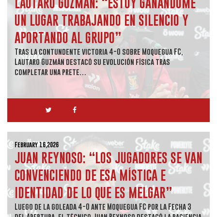
LAUTARO GUZMÁN: “ESTOY GANÁNDOME
UN LUGAR TRABAJANDO EN SILENCIO Y
APORTANDO AL GRUPO”
Tras la contundente victoria 4-0 sobre Moquegua FC,
Lautaro Guzmán destacó su evolución física tras
completar una prete…
February 16,2026
JUAN REYNOSO: “LOS JUGADORES SE VAN
CONVENCIENDO DE ESA MÍSTICA E
IDENTIDAD DE LO QUE ES MELGAR”
Luego de la goleada 4-0 ante Moquegua FC por la Fecha 3
del Apertura, el técnico Juan Reynoso destacó la paciencia