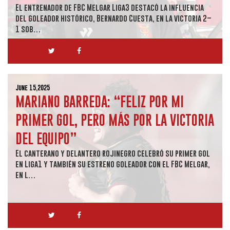
El entrenador de FBC Melgar Liga3 destacó la influencia
del goleador histórico, Bernardo Cuesta, en la victoria 2–
1 sob…
June 15,2025
MARIANO BARREDA: “FELIZ POR MI
PRIMER GOL, PERO MÁS POR LA VICTORIA
DEL EQUIPO”
El canterano y delantero rojinegro celebró su primer gol
en Liga1 y también su estreno goleador con el FBC Melgar,
en l…