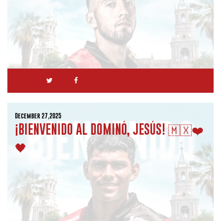
December 27,2025
¡BIENVENIDO AL DOMINÓ, JESÚS! 🇲🇽❤️
🖤