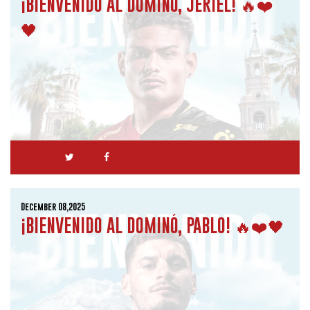
¡BIENVENIDO AL DOMINÓ, JERIEL! 🔥❤️
🖤
December 08,2025
¡BIENVENIDO AL DOMINÓ, PABLO! 🔥❤️🖤