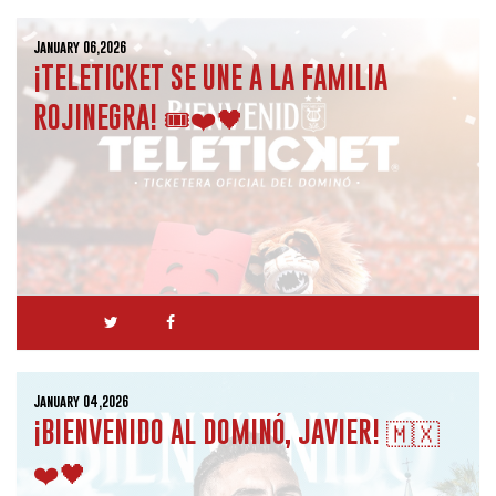
January 06,2026
¡TELETICKET SE UNE A LA FAMILIA
ROJINEGRA! 🎟️❤️🖤
January 04,2026
¡BIENVENIDO AL DOMINÓ, JAVIER! 🇲🇽
❤️🖤