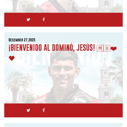
December 27,2025
¡BIENVENIDO AL DOMINÓ, JESÚS! 🇲🇽❤️
🖤