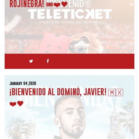
ROJINEGRA! 🎟️❤️🖤
January 04,2026
¡BIENVENIDO AL DOMINÓ, JAVIER! 🇲🇽
❤️🖤