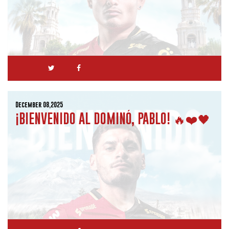
December 08,2025
¡BIENVENIDO AL DOMINÓ, PABLO! 🔥❤️🖤